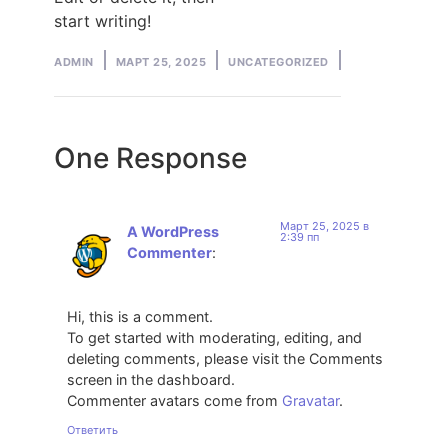
start writing!
Posted
Posted
ADMIN
МАРТ 25, 2025
UNCATEGORIZED
by
in
One Response
Март 25, 2025 в
A WordPress
2:39 пп
Commenter
:
Hi, this is a comment.
To get started with moderating, editing, and
deleting comments, please visit the Comments
screen in the dashboard.
Commenter avatars come from
Gravatar
.
Ответить