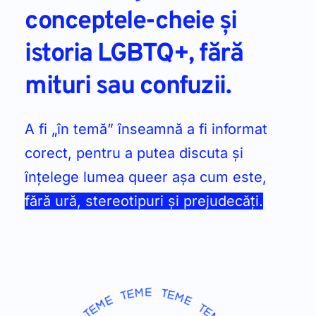
conceptele-cheie și 
istoria LGBTQ+, fără 
mituri sau confuzii. 
A fi „în temă” înseamnă a fi informat 
corect, pentru a putea discuta și 
înțelege lumea queer așa cum este, 
fără ură, stereotipuri și prejudecăți.