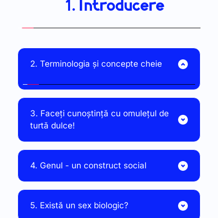
Introducere
3. Faceți cunoștință cu omulețul de 