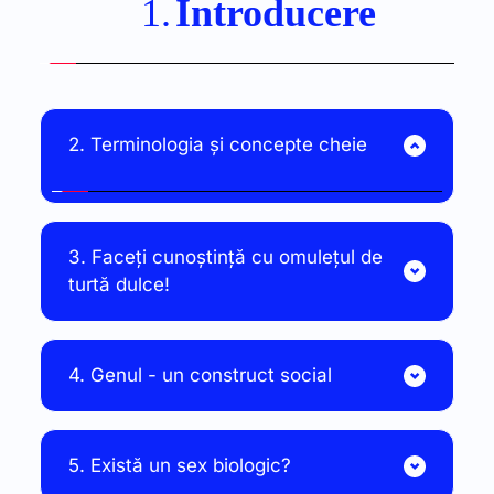
Introducere
3. Faceți cunoștință cu omulețul de 