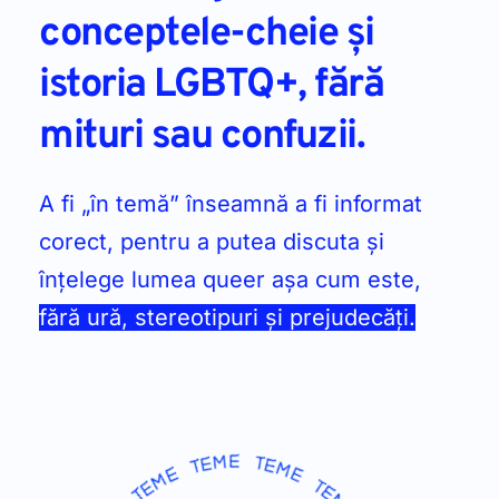
conceptele-cheie și 
istoria LGBTQ+, fără 
mituri sau confuzii. 
A fi „în temă” înseamnă a fi informat 
corect, pentru a putea discuta și 
înțelege lumea queer așa cum este, 
fără ură, stereotipuri și prejudecăți.