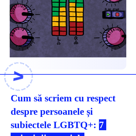
Cum să 
scriem
 cu respect 
despre persoanele și 
subiectele LGBTQ+: 
7 