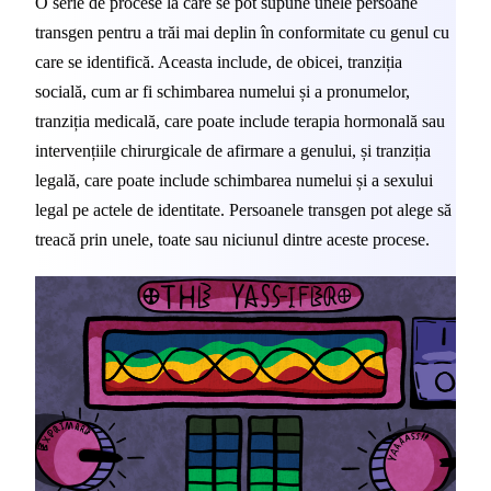
O serie de procese la care se pot supune unele persoane 
transgen pentru a trăi mai deplin în conformitate cu genul cu 
care se identifică. Aceasta include, de obicei, tranziția 
socială, cum ar fi schimbarea numelui și a pronumelor, 
tranziția medicală, care poate include terapia hormonală sau 
intervențiile chirurgicale de afirmare a genului, și tranziția 
legală, care poate include schimbarea numelui și a sexului 
legal pe actele de identitate. Persoanele transgen pot alege să 
treacă prin unele, toate sau niciunul dintre aceste procese.